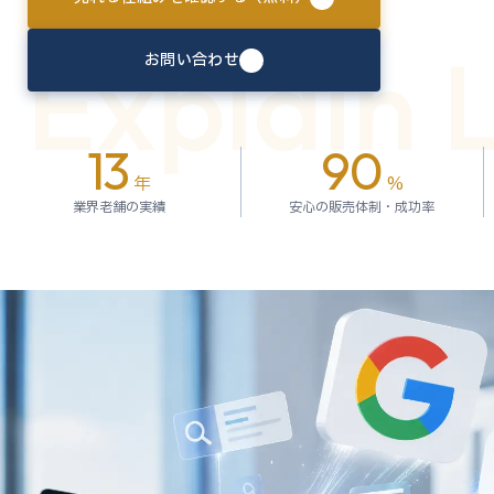
Explain 
お問い合わせ
13
90
年
%
業界老舗の実績
安心の販売体制・成功率