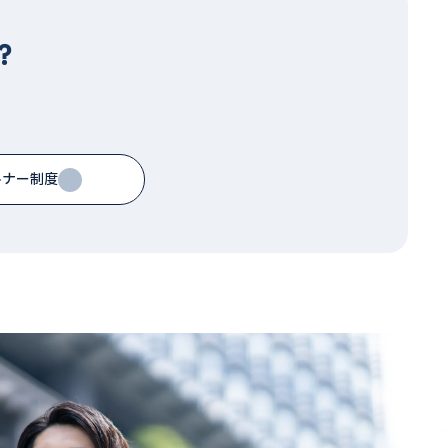
？
トナー制度