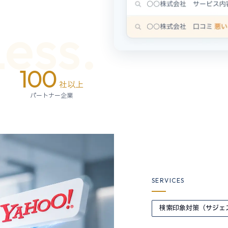
Less.
100
社以上
パートナー企業
SERVICES
検索印象対策（サジェ