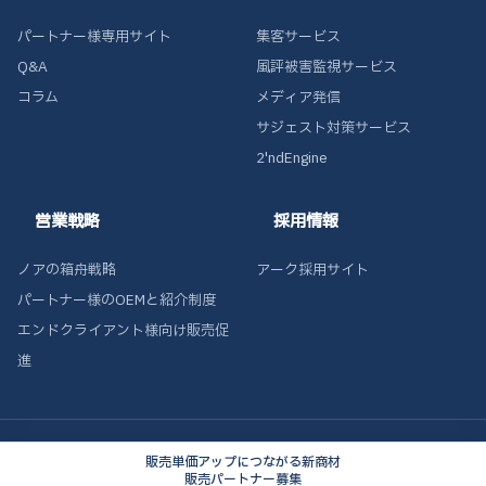
パートナー様専用サイト
集客サービス
Q&A
風評被害監視サービス
コラム
メディア発信
サジェスト対策サービス
2'ndEngine
営業戦略
採用情報
ノアの箱舟戦略
アーク採用サイト
パートナー様のOEMと紹介制度
エンドクライアント様向け販売促
進
© 株式会社アテンド
販売単価アップにつながる新商材
販売パートナー募集