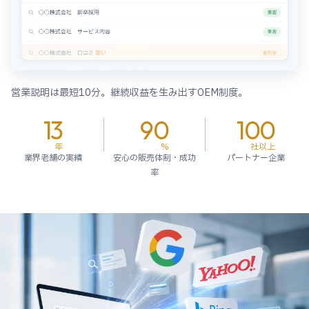
営業説明は最短10分。継続収益を生み出すOEM制度。
13
90
100
年
%
社以上
業界老舗の実績
安心の販売体制・成功
パートナー企業
率