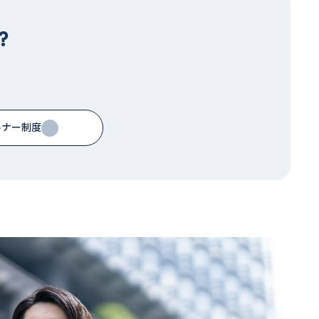
？
トナー制度