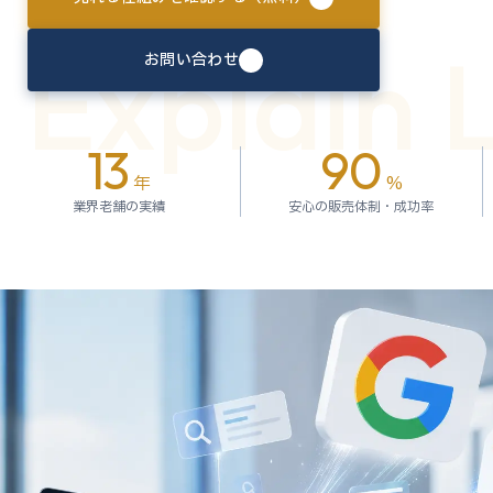
Explain 
お問い合わせ
13
90
年
%
業界老舗の実績
安心の販売体制・成功率