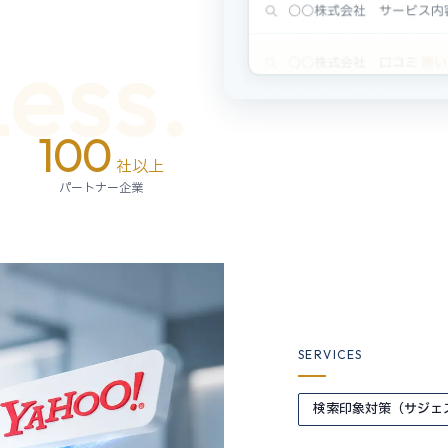
Less.
100
社以上
パートナー企業
SERVICES
検索印象対策（サジェ