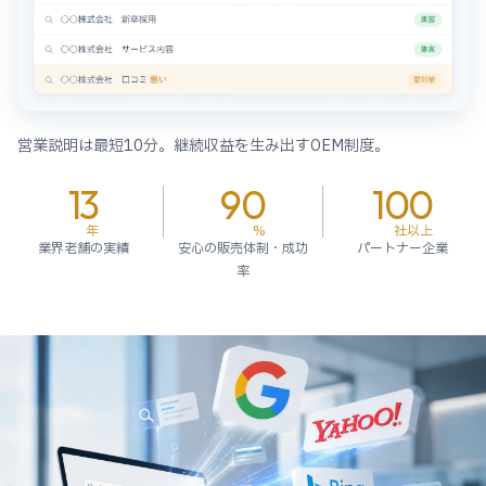
営業説明は最短10分。継続収益を生み出すOEM制度。
13
90
100
年
%
社以上
業界老舗の実績
安心の販売体制・成功
パートナー企業
率