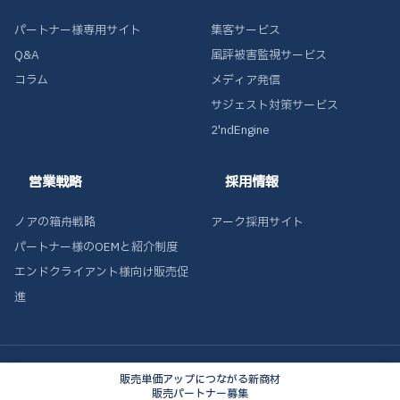
パートナー様専用サイト
集客サービス
Q&A
風評被害監視サービス
コラム
メディア発信
サジェスト対策サービス
2'ndEngine
営業戦略
採用情報
ノアの箱舟戦略
アーク採用サイト
パートナー様のOEMと紹介制度
エンドクライアント様向け販売促
進
© 株式会社アテンド
販売単価アップにつながる新商材
販売パートナー募集