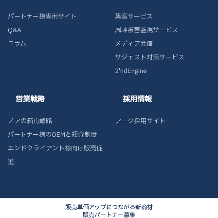
パートナー様専用サイト
集客サービス
Q&A
風評被害監視サービス
コラム
メディア発信
サジェスト対策サービス
2'ndEngine
営業戦略
採用情報
ノアの箱舟戦略
アーク採用サイト
パートナー様のOEMと紹介制度
エンドクライアント様向け販売促
進
© 株式会社アテンド
販売単価アップにつながる新商材
販売パートナー募集