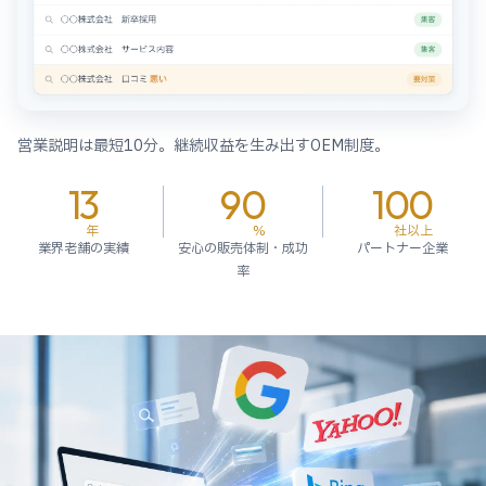
営業説明は最短10分。継続収益を生み出すOEM制度。
13
90
100
年
%
社以上
業界老舗の実績
安心の販売体制・成功
パートナー企業
率