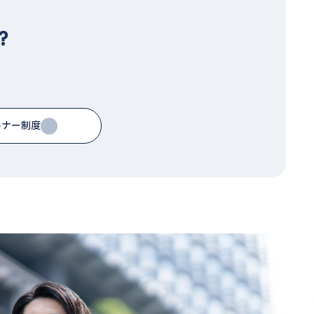
？
トナー制度