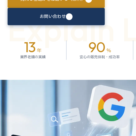
Explain 
お問い合わせ
13
90
年
%
業界老舗の実績
安心の販売体制・成功率