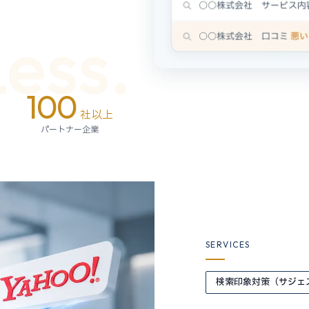
Less.
100
社以上
パートナー企業
SERVICES
検索印象対策（サジェ